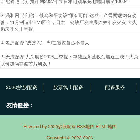
​配资吧 特斯拉计划2027年将日本电动车充电端口增至1000个
2
​鼎和网 特朗普：俄乌和平协议“很有可能”达成；产需两端均有改
3
善，11月制造业PMI回升；日本一钢铁厂发生爆炸并引发火灾 大火
仍未扑灭丨早报
​老虎配资 “皮套人”，却在假装自己不是人
4
​天成配资 大为股份2025三季报：存储业务营收劲增近三成！大为
5
股份加码存储芯片研发！
2020炒股配资
股票线上配资
配资服务
友情链接：
Powered by
2020炒股配资
RSS地图
HTML地图
Copyright
© 2023-2026