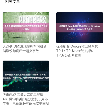
相关文章
天通盈 调查发现摩托车司机酒
优股配资 Google推出第八代
驾导致印度巴士起火事故
TPU：TPUv8ax专注训练、
TPUv8x面向推理
股市配资 高盛大宗商品展望：
AI引爆“铜与电”短缺危机，局部
停电、电价飙升可能拖累美国AI