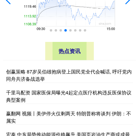
热点资讯
创赢策略 87岁吴伯雄抱病登上国民党全代会喊话, 呼吁党内
同舟共济备战选举
千里马配资 国家医保局曝光4起定点医疗机构违反医保协议
典型案例
赢翻网 视频丨美伊停火仅剩两天 特朗普称将谈判 伊朗：不
属实
宏泰 中东局势推动能源价格飙升 美国页岩油生产商或成最