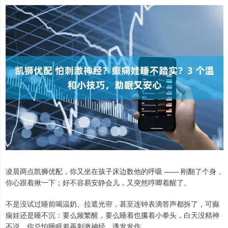
凌晨两点凯狮优配，你又坐在孩子床边数他的呼吸 —— 刚翻了个身，
你心跟着揪一下；好不容易安静会儿，又突然哼唧着醒了。
不是没试过睡前喝温奶、拉遮光帘，甚至连钟表滴答声都拆了，可癫
痫娃还是睡不沉：要么频繁醒，要么睡着也攥着小拳头，白天没精神
不说，你总怕睡眠差再刺激神经，诱发发作。