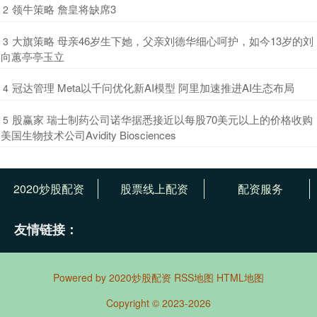
​领牛策略 詹皇将缺席3
2
​大旗策略 母亲46岁生下她，父亲刘德华细心呵护，如今13岁的刘
3
向蕙亭亭玉立
​冠达管理 Meta以千问优化新AI模型 阿里加速推进AI生态布局
4
​股赢家 瑞士制药公司诺华据悉接近以每股70美元以上的价格收购
5
美国生物技术公司Avidity Biosciences
2020炒股配资
股票线上配资
配资服务
友情链接：
Powered by
2020炒股配资
RSS地图
HTML地图
Copyright
© 2023-2026