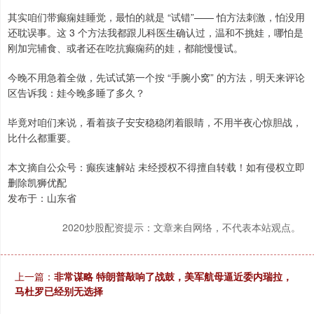
其实咱们带癫痫娃睡觉，最怕的就是 “试错”—— 怕方法刺激，怕没用
还耽误事。这 3 个方法我都跟儿科医生确认过，温和不挑娃，哪怕是
刚加完辅食、或者还在吃抗癫痫药的娃，都能慢慢试。
今晚不用急着全做，先试试第一个按 “手腕小窝” 的方法，明天来评论
区告诉我：娃今晚多睡了多久？
毕竟对咱们来说，看着孩子安安稳稳闭着眼睛，不用半夜心惊胆战，
比什么都重要。
本文摘自公众号：癫疾速解站 未经授权不得擅自转载！如有侵权立即
删除凯狮优配
发布于：山东省
2020炒股配资提示：文章来自网络，不代表本站观点。
上一篇：
非常谋略 特朗普敲响了战鼓，美军航母逼近委内瑞拉，
马杜罗已经别无选择