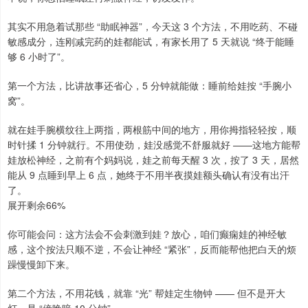
其实不用急着试那些 “助眠神器”，今天这 3 个方法，不用吃药、不碰
敏感成分，连刚减完药的娃都能试，有家长用了 5 天就说 “终于能睡
够 6 小时了”。
第一个方法，比讲故事还省心，5 分钟就能做：睡前给娃按 “手腕小
窝”。
就在娃手腕横纹往上两指，两根筋中间的地方，用你拇指轻轻按，顺
时针揉 1 分钟就行。不用使劲，娃没感觉不舒服就好 ——这地方能帮
娃放松神经，之前有个妈妈说，娃之前每天醒 3 次，按了 3 天，居然
能从 9 点睡到早上 6 点，她终于不用半夜摸娃额头确认有没有出汗
了。
展开剩余66%
你可能会问：这方法会不会刺激到娃？放心，咱们癫痫娃的神经敏
感，这个按法只顺不逆，不会让神经 “紧张”，反而能帮他把白天的烦
躁慢慢卸下来。
第二个方法，不用花钱，就靠 “光” 帮娃定生物钟 —— 但不是开大