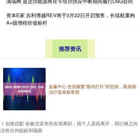
满瑞网 道达尔能源将在卡塔尔供应中断期间履行LNG合同
资本E家 吉利博越REV将于3月22日开启预售，长续航重构
A+级增程价值标杆
推荐资讯
金赢中心 告别频繁“眼内打针”的煎熬，眼底病
治疗迎来新希望
​创惠优配 俞敏洪宣布孙东旭离职：因个人原因离开，我们俩之间
1
没有任何龃龉和隔阂