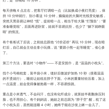
灯，是 “傍晚暗 10 分钟”。
每天傍晚 6 点左右，把客厅灯调暗一点（比如换成小夜灯亮度），保
持 10 分钟就行。别小看这 10 分钟，癫痫娃的大脑对光线变化敏感，
突然天黑容易让神经 “慌”，提前暗一点，相当于给大脑 “打预告”：“要
准备睡觉啦”，后面再进卧室，娃就不容易抗拒，也少了 “躺下就睁眼
睛” 的情况。
有个爸爸试了后说，之前娃总跟他 “讨价还价” 再玩 10 分钟，现在暗
灯后，自己就会主动去拿小玩偶，说 “要跟小熊一起等睡觉”，省心多
了。
第三个方法，要选对 “小物件”—— 不是安抚巾，是 “温温的小枕头”。
找个小号棉枕套，装半袋小米，缝好后微波炉加热 10 秒（摸着温温
的不烫就行），睡前让娃枕在脖子下面。小米的重量轻轻压着，加上
一点温度，娃会觉得像被抱着一样，不容易惊跳。
重点是小米透气，不会闷汗，也没有化纤成分，就算娃半夜翻身压到
脸，也不用担心。有个妈妈说，她娃之前总因为 “脖子空” 醒，枕了这
个小枕头后，居然能连睡 4 小时，她终于能在沙发上眯一会儿了。