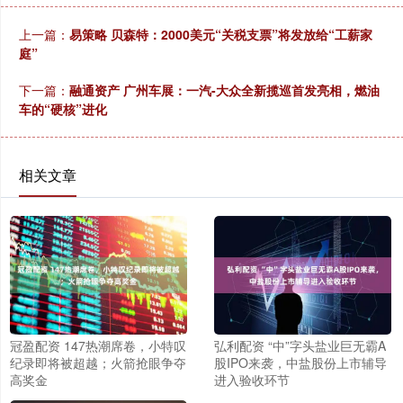
上一篇：
易策略 贝森特：2000美元“关税支票”将发放给“工薪家
庭”
下一篇：
融通资产 广州车展：一汽-大众全新揽巡首发亮相，燃油
车的“硬核”进化
相关文章
冠盈配资 147热潮席卷，小特叹
弘利配资 “中”字头盐业巨无霸A
纪录即将被超越；火箭抢眼争夺
股IPO来袭，中盐股份上市辅导
高奖金
进入验收环节