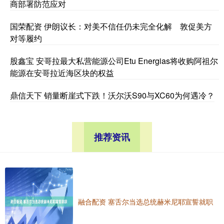
商部署防范应对
国荣配资 伊朗议长：对美不信任仍未完全化解 敦促美方
对等履约
股鑫宝 安哥拉最大私营能源公司Etu Energias将收购阿祖尔
能源在安哥拉近海区块的权益
鼎信天下 销量断崖式下跌！沃尔沃S90与XC60为何遇冷？
推荐资讯
融合配资 塞舌尔当选总统赫米尼耶宣誓就职