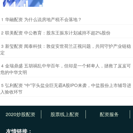
​华融配资 为什么说房地产税不会落地？
1
​联美配资 中公教育：股东王振东计划减持不超2%股份
2
​新玺配资 闻泰科技：敦促安世荷兰正视问题，共同守护产业链稳
3
定
​金瑞鼎盛 五胡祸乱中华百年，但却是一个鲜卑人，拯救了岌岌可
4
危的中华文明
​弘利配资 “中”字头盐业巨无霸A股IPO来袭，中盐股份上市辅导进
5
入验收环节
2020炒股配资
股票线上配资
配资服务
友情链接：