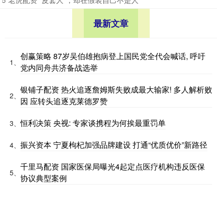
最新文章
创赢策略 87岁吴伯雄抱病登上国民党全代会喊话, 呼吁
1、
党内同舟共济备战选举
银铺子配资 热火追逐詹姆斯失败成最大输家! 多人解析败
2、
因 应转头追逐克莱德罗赞
恒利决策 央视: 专家谈携程为何挨最重罚单
3、
振兴资本 宁夏枸杞加强品牌建设 打通“优质优价”新路径
4、
千里马配资 国家医保局曝光4起定点医疗机构违反医保
5、
协议典型案例