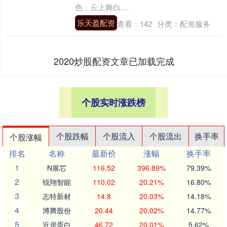
色：云上舞白....
乐天盈配资
查看：
142
分类：
配资服务
2020炒股配资文章已加载完成
个股实时涨跌榜
个股跌幅
个股流入
个股流出
换手率
个股涨幅
排名
名称
最新价
涨幅
换手率
1
N展芯
116.52
396.89%
79.39%
2
锐翔智能
110.02
20.21%
16.80%
3
志特新材
14.8
20.03%
14.18%
4
博腾股份
20.44
20.02%
14.77%
5
近岸蛋白
46.72
20.01%
5.62%