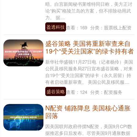
晤。白宫新闻秘书莱维特同日称，美方正讨
论“购买”格陵兰岛的方案，但不排除动用武
力。 据....
盈透科技
查看：
169
分类：
股票线上配资
盛谷策略 美国将重新审查来自
19个“受关注国家”的绿卡持有者
新华社华盛顿11月27日电（记者杨伶）美国
公民及移民服务局27日宣布盛谷策略，对来
自19个“受关注国家”的绿卡（永久居留）持
有者启动重新审查。 美国公民及移民服....
盛谷策略
查看：
124
分类：
配资服务
N配资 铺路降息 美国核心通胀
回落
因美国联邦政府停摆N配资，美国9月CPI数
据推迟多日后发布。尽管美国9月通胀数据