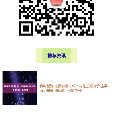
推荐资讯
明利配资 江西神童宁铂：与副总理对弈连赢2
局，却被困枷锁，出家为僧