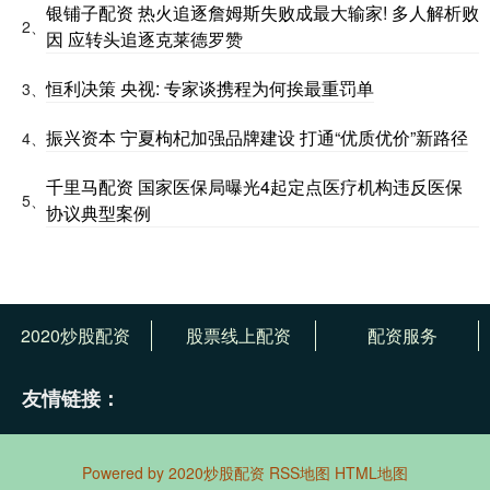
银铺子配资 热火追逐詹姆斯失败成最大输家! 多人解析败
2、
因 应转头追逐克莱德罗赞
恒利决策 央视: 专家谈携程为何挨最重罚单
3、
振兴资本 宁夏枸杞加强品牌建设 打通“优质优价”新路径
4、
千里马配资 国家医保局曝光4起定点医疗机构违反医保
5、
协议典型案例
2020炒股配资
股票线上配资
配资服务
友情链接：
Powered by
2020炒股配资
RSS地图
HTML地图