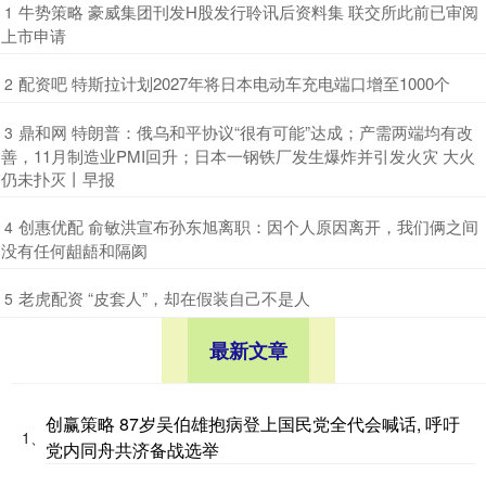
​牛势策略 豪威集团刊发H股发行聆讯后资料集 联交所此前已审阅
1
上市申请
​配资吧 特斯拉计划2027年将日本电动车充电端口增至1000个
2
​鼎和网 特朗普：俄乌和平协议“很有可能”达成；产需两端均有改
3
善，11月制造业PMI回升；日本一钢铁厂发生爆炸并引发火灾 大火
仍未扑灭丨早报
​创惠优配 俞敏洪宣布孙东旭离职：因个人原因离开，我们俩之间
4
没有任何龃龉和隔阂
​老虎配资 “皮套人”，却在假装自己不是人
5
最新文章
创赢策略 87岁吴伯雄抱病登上国民党全代会喊话, 呼吁
1、
党内同舟共济备战选举