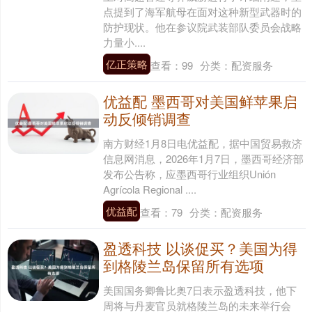
点提到了海军航母在面对这种新型武器时的
防护现状。他在参议院武装部队委员会战略
力量小....
亿正策略
查看：
99
分类：
配资服务
优益配 墨西哥对美国鲜苹果启
动反倾销调查
南方财经1月8日电优益配，据中国贸易救济
信息网消息，2026年1月7日，墨西哥经济部
发布公告称，应墨西哥行业组织Unión
Agrícola Regional ....
优益配
查看：
79
分类：
配资服务
盈透科技 以谈促买？美国为得
到格陵兰岛保留所有选项
美国国务卿鲁比奥7日表示盈透科技，他下
周将与丹麦官员就格陵兰岛的未来举行会