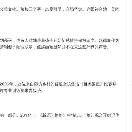
公关文稿。短短三个字，态度鲜明，立场坚定。这很符合她一贯的
到高兴，也有人对她带着孩子开始新感情持保留态度。赵德胤作为
猜测似乎顺理成章，但赵丽颖显然并不在意这些外界的声音。
2006年，这位来自廊坊乡村的普通女孩凭借《雅虎搜星》比赛夺
连专业训练都未曾接受。
一部分。2011年，《新还珠格格》中“晴儿”一角让观众开始记住