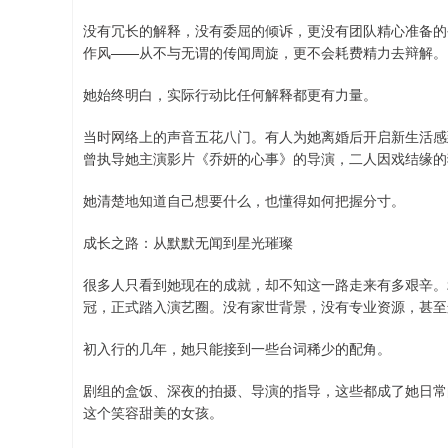
没有冗长的解释，没有委屈的倾诉，更没有团队精心准备的
作风——从不与无谓的传闻周旋，更不会耗费精力去辩解。
她始终明白，实际行动比任何解释都更有力量。
当时网络上的声音五花八门。有人为她离婚后开启新生活感
曾执导她主演影片《乔妍的心事》的导演，二人因戏结缘的
她清楚地知道自己想要什么，也懂得如何把握分寸。
成长之路：从默默无闻到星光璀璨
很多人只看到她现在的成就，却不知这一路走来有多艰辛。
冠，正式踏入演艺圈。没有家世背景，没有专业资源，甚至
初入行的几年，她只能接到一些台词稀少的配角。
剧组的盒饭、深夜的拍摄、导演的指导，这些都成了她日常的
这个笑容甜美的女孩。