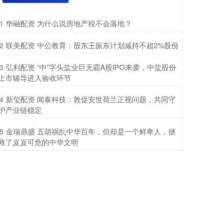
​华融配资 为什么说房地产税不会落地？
1
​联美配资 中公教育：股东王振东计划减持不超2%股份
2
​弘利配资 “中”字头盐业巨无霸A股IPO来袭，中盐股份
3
上市辅导进入验收环节
​新玺配资 闻泰科技：敦促安世荷兰正视问题，共同守
4
护产业链稳定
​金瑞鼎盛 五胡祸乱中华百年，但却是一个鲜卑人，拯
5
救了岌岌可危的中华文明