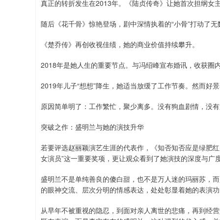
真正的转折发生在2013年。《陆贞传奇》让她首次担纲女
随后《花千骨》惊艳登场，剧中深情执着的“小骨”打动了
《楚乔传》再创收视佳绩，她的商业价值持续攀升。
2018年是她人生的重要节点。与冯绍峰宣布婚讯，收获圈
2019年儿子“想想”降生，她适当放缓了工作节奏。然而好景
原因简单明了：工作繁忙，聚少离多。没有狗血剧情，没有
突破之作：盛明兰与她的演技升华
若要评选赵丽颖演艺生涯的代表作，《知否知否应是绿肥红
女演员”这一重要奖项，更让观众看到了她演技的深度与广
盛明兰不是单纯善良的傻白甜，也不是万人迷的玛丽苏，而
的眼神交流、层次分明的情感表达，处处彰显着她的表演功
从早年不被重视的隐忍，到面对亲人离世的悲痛，再到经营