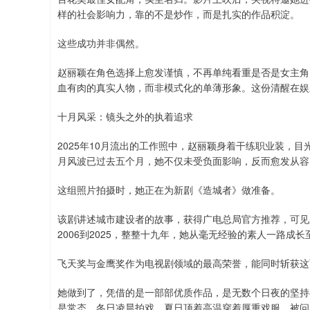
样的社会影响力，靠的不是炒作，而是扎实的作品积淀。
这些成功并非偶然。
赵丽颖在角色选择上愈发谨慎，不再单纯看重是否是女主角
血有肉的真实人物，而非模式化的单薄形象。这份清醒在娱
十月风采：镜头之外的执着追求
2025年10月流出的工作照中，赵丽颖身着干练职业装，
月风波已过去五个月，她不仅未受负面影响，反而愈发从容
这组照片拍摄时，她正在为新剧《造城者》做准备。
该剧讲述城市建设者的故事，获得广电总局官方推荐，可见
2006到2025，整整十九年，她从毫无经验的素人一路成长
飞天奖与金鹰奖作为电视剧领域的最高荣誉，能同时斩获这
她做到了，凭借的是一部部优质作品，是无数个日夜的坚持
是常态，冬日凌晨拍戏，夏日顶着高温穿着厚重戏服。被问