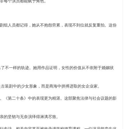
非每个演员都能赋予角色。
剧组人员都记得，她从不抱怨劳累，表现不到位就反复重拍。这份
走出了不一样的轨迹。她用作品证明，女性的价值从不依附于婚姻状
再是古装剧中的少女形象，而是商海中拼搏进取的女企业家。
。《第二十条》中的表现更为精湛。这部聚焦法律与社会议题的影
亲的坚韧与无奈演绎得淋漓尽致。
行专访，相关内容甚至被收录进学校德育课程。一位演员能产生这