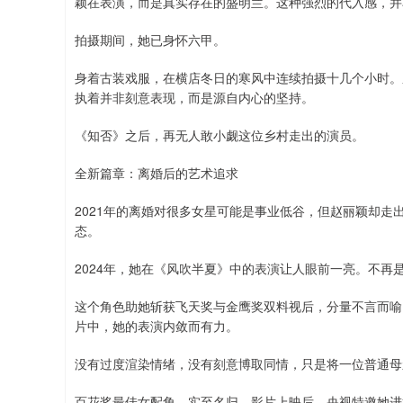
颖在表演，而是真实存在的盛明兰。这种强烈的代入感，并
拍摄期间，她已身怀六甲。
身着古装戏服，在横店冬日的寒风中连续拍摄十几个小时。
执着并非刻意表现，而是源自内心的坚持。
《知否》之后，再无人敢小觑这位乡村走出的演员。
全新篇章：离婚后的艺术追求
2021年的离婚对很多女星可能是事业低谷，但赵丽颖却
态。
2024年，她在《风吹半夏》中的表演让人眼前一亮。不
这个角色助她斩获飞天奖与金鹰奖双料视后，分量不言而喻
片中，她的表演内敛而有力。
没有过度渲染情绪，没有刻意博取同情，只是将一位普通母
百花奖最佳女配角，实至名归。影片上映后，央视特邀她进