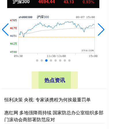
北证50
1134.24
创
11.37
1.01%
热点资讯
恒利决策 央视: 专家谈携程为何挨最重罚单
惠红网 多地强降雨持续 国家防总办公室组织多部
门滚动会商部署防范应对