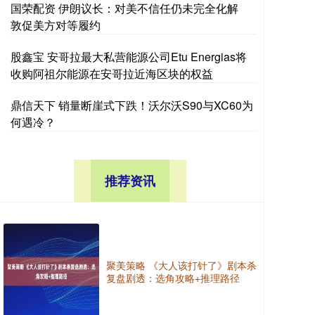
国荣配资 伊朗议长：对美不信任仍未完全化解
敦促美方对等履约
股鑫宝 安哥拉最大私营能源公司Etu Energias将
收购阿祖尔能源在安哥拉近海区块的权益
鼎信天下 销量断崖式下跌！沃尔沃S90与XC60为
何遇冷？
推荐资讯
聚美策略 《大人该打针了》剧本杀
复盘剧透：选角攻略+推理路径