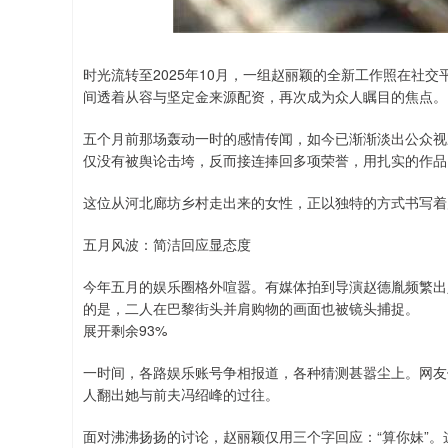
深证成指
14311.01
.68
1.02%
200.89
1
时光流转至2025年10月，一组赵丽颖的全新工作照在社
间透着从容与坚定金来源配资，再次成为众人瞩目的焦点。
五个月前那场轰动一时的感情传闻，如今已渐渐淡出公众视
仅没有被舆论击垮，反而接连捧回多项荣誉，用扎实的作品
这位从河北廊坊乡村走出来的女性，正以独特的方式书写着
五月风波：简洁回应显态度
今年五月的娱乐圈格外喧嚣。有媒体拍到导演赵德胤频繁出
的是，二人在巴黎街头并肩购物的画面也被镜头捕捉。
展开剩余93%
一时间，各路娱乐账号争相报道，各种猜测甚嚣尘上。网友
人翻出她与前夫冯绍峰的过往。
面对沸沸扬扬的讨论，赵丽颖仅用三个字回应：“算你妹”