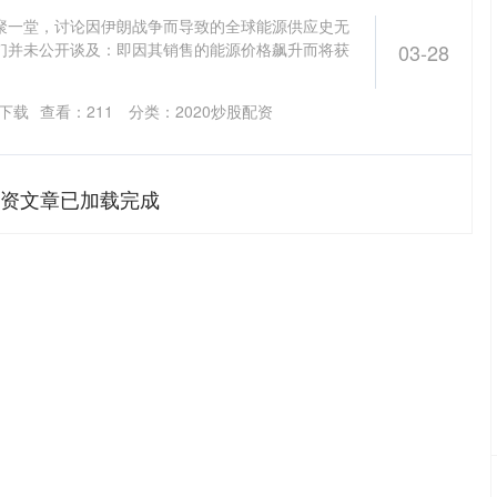
聚一堂，讨论因伊朗战争而导致的全球能源供应史无
们并未公开谈及：即因其销售的能源价格飙升而将获
03-28
P下载
查看：
211
分类：
2020炒股配资
股配资文章已加载完成