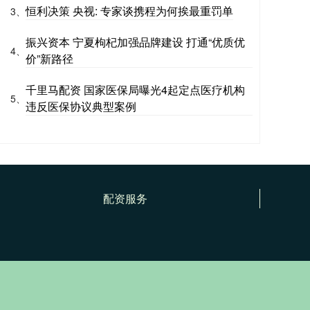
恒利决策 央视: 专家谈携程为何挨最重罚单
3、
振兴资本 宁夏枸杞加强品牌建设 打通“优质优
4、
价”新路径
千里马配资 国家医保局曝光4起定点医疗机构
5、
违反医保协议典型案例
配资服务