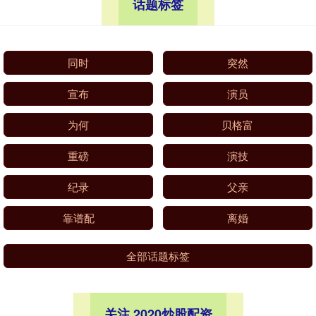
话题标签
同时
突然
宣布
演员
为何
贝格富
重磅
演技
纪录
父亲
靠谱配
离婚
全部话题标签
关注 2020炒股配资