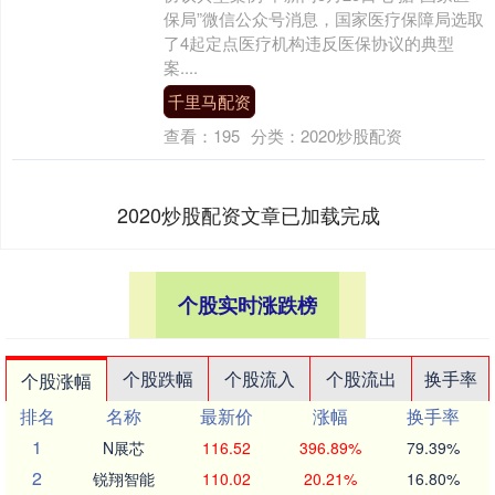
保局”微信公众号消息，国家医疗保障局选取
了4起定点医疗机构违反医保协议的典型
案....
千里马配资
查看：
195
分类：
2020炒股配资
2020炒股配资文章已加载完成
个股实时涨跌榜
个股跌幅
个股流入
个股流出
换手率
个股涨幅
排名
名称
最新价
涨幅
换手率
1
N展芯
116.52
396.89%
79.39%
2
锐翔智能
110.02
20.21%
16.80%