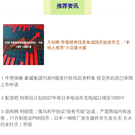
推荐资讯
天创网 带着榜单找美食成国庆旅游常态，“本
地人推荐”小店最火爆
​牛势策略 豪威集团刊发H股发行聆讯后资料集 联交所此前已审阅
1
上市申请
​配资吧 特斯拉计划2027年将日本电动车充电端口增至1000个
2
​鼎和网 特朗普：俄乌和平协议“很有可能”达成；产需两端均有改
3
善，11月制造业PMI回升；日本一钢铁厂发生爆炸并引发火灾 大火
仍未扑灭丨早报