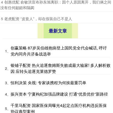
​创惠优配 俞敏洪宣布孙东旭离职：因个人原因离开，我们俩之间
4
没有任何龃龉和隔阂
​老虎配资 “皮套人”，却在假装自己不是人
5
最新文章
创赢策略 87岁吴伯雄抱病登上国民党全代会喊话, 呼吁
1、
党内同舟共济备战选举
银铺子配资 热火追逐詹姆斯失败成最大输家! 多人解析败
2、
因 应转头追逐克莱德罗赞
恒利决策 央视: 专家谈携程为何挨最重罚单
3、
振兴资本 宁夏枸杞加强品牌建设 打通“优质优价”新路径
4、
千里马配资 国家医保局曝光4起定点医疗机构违反医保
5、
协议典型案例