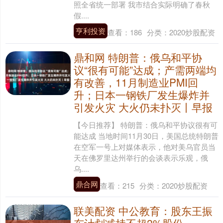
照全省统一部署 我市结合实际明确了春秋
假....
亨利投资
查看：
186
分类：
2020炒股配资
鼎和网 特朗普：俄乌和平协
议“很有可能”达成；产需两端均
有改善，11月制造业PMI回
升；日本一钢铁厂发生爆炸并
引发火灾 大火仍未扑灭丨早报
【今日推荐】 特朗普：俄乌和平协议很有可
能达成 当地时间11月30日，美国总统特朗普
在空军一号上对媒体表示，他对美乌官员当
天在佛罗里达州举行的会谈表示乐观，俄
乌....
鼎合网
查看：
215
分类：
2020炒股配资
联美配资 中公教育：股东王振