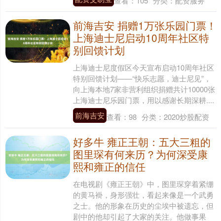
查看：
105
分类：
配资服务
前海吉安 捐赠1万张乐园门票！
上海迪士尼启动10周年社区特
别回馈计划
上海迪士尼度假区今天宣布启动10周年社区
特别回馈计划——“快乐志愿，迪士尼见”，
向上海本地7家非营利组织捐赠共计10000张
上海迪士尼乐园门票，用以感谢长期深耕....
前海吉安
查看：
98
分类：
2020炒股配资
好多牛 雍正王朝：五大三粗的
图里琛有何来历？为何深受康
熙和雍正的信任
在电视剧《雍正王朝》中，图里琛穿着紧绷
的黄马褂，身形强壮，看起来像是一个武勇
之士。他的形象在历史的尘埃中被遗忘，但
剧中的他却引起了大家的关注。他做事果