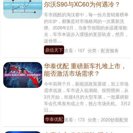
尔沃S90与XC60为何遇冷？
车市残酷的淘汰赛中，每一份月度销量榜单
的出炉，都像是对市场格局的一次重新洗
牌。2026年2月，当春节假期的余温逐渐散
去，车市本该步入缓慢的复苏轨道，然而，
这份答....
鼎信天下
查看：
157
分类：
配资服务
华泰优配 重磅新车扎堆上市，
能否激活市场需求？
今年前两个月，新能源政策退坡，加上市场
需求低迷，车市进入低潮期。按照惯例，从
3月开始，衔接4月的大型车展，一批重磅新
车会扎堆发布或上市，抢占市场先机。 3月2
日....
华泰优配
查看：
173
分类：
2020炒股配资