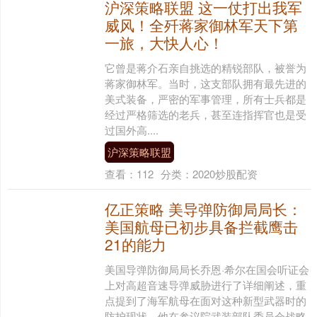
沪深策略联盟 这一仗打出我军
威风！全歼蒋家御林军天下第
一旅，大快人心！
它曾是蒋介石亲自挑选的精锐部队，被誉为
蒋家御林军。当时，这支部队拥有最先进的
美式装备，严密的军事管理，所有士兵都是
经过严格筛选的老兵，甚至连指挥官也是受
过国外高....
沪深策略联盟
查看：
112
分类：
2020炒股配资
亿正策略 美导弹防御局局长：
美国航母已初步具备拦截鹰击
21的能力
美国导弹防御局局长乔恩·希尔在国会听证会
上对高超音速导弹威胁进行了详细阐述，重
点提到了海军航母在面对这种新型武器时的
防护现状。他在参议院武装部队委员会战略