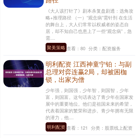
《大人该打针了》剧本杀复盘剧透：选角攻
略+推理路径 （一）“观念病”需针剂 在生活
的舞台上，大人们常常以权威者的姿态自
居，却不知自己也患上了一些“观念病”，急
需....
聚美策略
查看：
80
分类：
配资服务
明利配资 江西神童宁铂：与副
总理对弈连赢2局，却被困枷
锁，出家为僧
少年强，则国强，少年智，则国智，少年
富，则国富。这句话表达了青少年在国家发
展中的重要地位。他们是祖国未来的希望，
代表着国家的繁荣和进步。青少年拥有无限
的潜力，他....
明利配资
查看：
121
分类：
股票线上配资