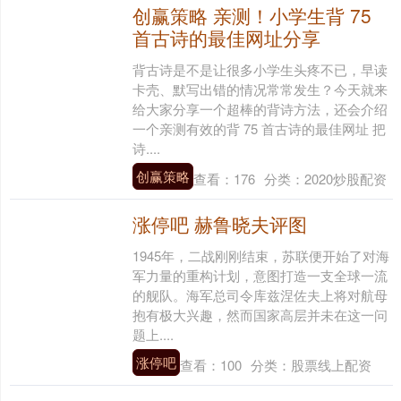
创赢策略 亲测！小学生背 75
首古诗的最佳网址分享
背古诗是不是让很多小学生头疼不已，早读
卡壳、默写出错的情况常常发生？今天就来
给大家分享一个超棒的背诗方法，还会介绍
一个亲测有效的背 75 首古诗的最佳网址 把
诗....
创赢策略
查看：
176
分类：
2020炒股配资
涨停吧 赫鲁晓夫评图
1945年，二战刚刚结束，苏联便开始了对海
军力量的重构计划，意图打造一支全球一流
的舰队。海军总司令库兹涅佐夫上将对航母
抱有极大兴趣，然而国家高层并未在这一问
题上....
涨停吧
查看：
100
分类：
股票线上配资