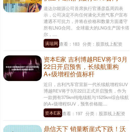
道达尔能源公司首席执行官潘彦磊周四表
示，公司决定不向任何液化天然气客户宣布
遭遇不可抗力，并将在价格和数量方面遵守
所有LNG合同。 全球最大的LNG生产国卡塔
尔，....
满瑞网
查看：
183
分类：
股票线上配资
资本E家 吉利博越REV将于3月
22日开启预售，长续航重构
A+级增程价值标杆
近日，吉利汽车官宣新一代长续航增程SUV
博越REV将于3月22日正式开启预售，作为
一款拥有375km纯电续航与1525km综合续航
的A+级增程SUV，预售价格能....
资本E家
查看：
197
分类：
股票线上配资
鼎信天下 销量断崖式下跌！沃