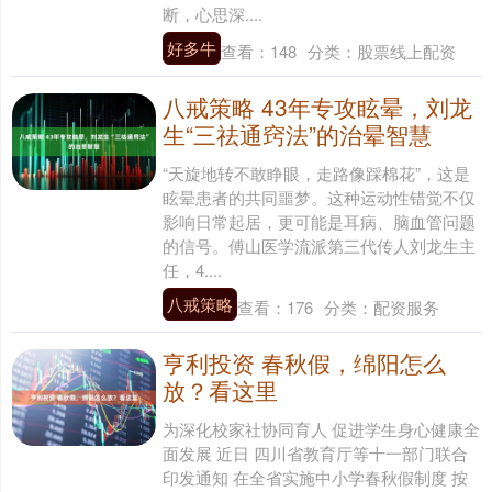
断，心思深....
好多牛
查看：
148
分类：
股票线上配资
八戒策略 43年专攻眩晕，刘龙
生“三祛通窍法”的治晕智慧
“天旋地转不敢睁眼，走路像踩棉花”，这是
眩晕患者的共同噩梦。这种运动性错觉不仅
影响日常起居，更可能是耳病、脑血管问题
的信号。傅山医学流派第三代传人刘龙生主
任，4....
八戒策略
查看：
176
分类：
配资服务
亨利投资 春秋假，绵阳怎么
放？看这里
为深化校家社协同育人 促进学生身心健康全
面发展 近日 四川省教育厅等十一部门联合
印发通知 在全省实施中小学春秋假制度 按