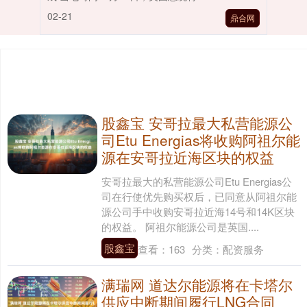
02-21
鼎合网
股鑫宝 安哥拉最大私营能源公
司Etu Energias将收购阿祖尔能
源在安哥拉近海区块的权益
安哥拉最大的私营能源公司Etu Energias公
司在行使优先购买权后，已同意从阿祖尔能
源公司手中收购安哥拉近海14号和14K区块
的权益。 阿祖尔能源公司是英国....
股鑫宝
查看：
163
分类：
配资服务
满瑞网 道达尔能源将在卡塔尔
供应中断期间履行LNG合同