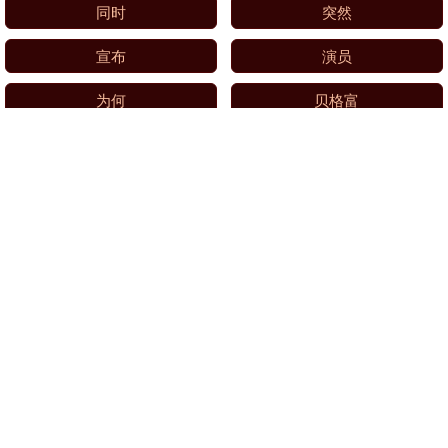
同时
突然
宣布
演员
为何
贝格富
重磅
演技
纪录
父亲
靠谱配
离婚
全部话题标签
关注 2020炒股配资