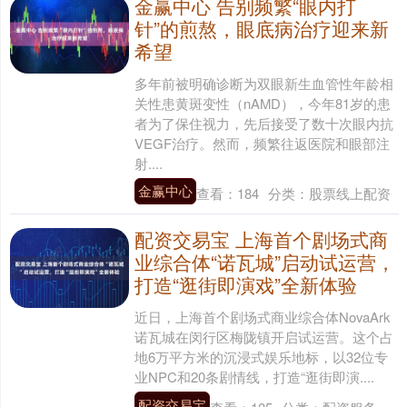
金赢中心 告别频繁“眼内打
针”的煎熬，眼底病治疗迎来新
希望
多年前被明确诊断为双眼新生血管性年龄相
关性患黄斑变性（nAMD），今年81岁的患
者为了保住视力，先后接受了数十次眼内抗
VEGF治疗。然而，频繁往返医院和眼部注
射....
金赢中心
查看：
184
分类：
股票线上配资
配资交易宝 上海首个剧场式商
业综合体“诺瓦城”启动试运营，
打造“逛街即演戏”全新体验
近日，上海首个剧场式商业综合体NovaArk
诺瓦城在闵行区梅陇镇开启试运营。这个占
地6万平方米的沉浸式娱乐地标，以32位专
业NPC和20条剧情线，打造“逛街即演....
配资交易宝