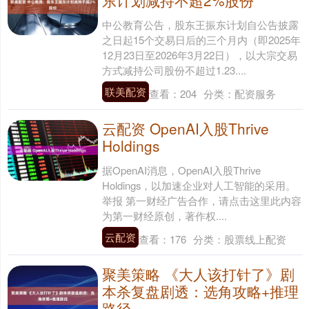
东计划减持不超2%股份
中公教育公告，股东王振东计划自公告披露
之日起15个交易日后的三个月内（即2025年
12月23日至2026年3月22日），以大宗交易
方式减持公司股份不超过1.23....
联美配资
查看：
204
分类：
配资服务
云配资 OpenAI入股Thrive
Holdings
据OpenAI消息，OpenAI入股Thrive
Holdings，以加速企业对人工智能的采用。
举报 第一财经广告合作，请点击这里此内容
为第一财经原创，著作权....
云配资
查看：
176
分类：
股票线上配资
聚美策略 《大人该打针了》剧
本杀复盘剧透：选角攻略+推理
路径