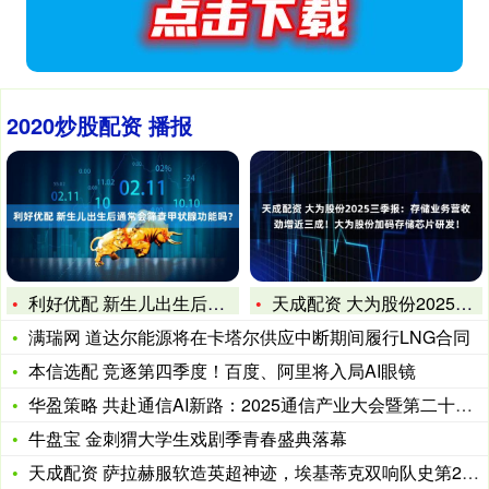
2020炒股配资 播报
利好优配 新生儿出生后通常会筛查甲状腺功能吗？
天成配资 大为股份2025三季报：存储业务营收劲增近三成！大
满瑞网 道达尔能源将在卡塔尔供应中断期间履行LNG合同
本信选配 竞逐第四季度！百度、阿里将入局AI眼镜
华盈策略 共赴通信AI新路：2025通信产业大会暨第二十届通
牛盘宝 金刺猬大学生戏剧季青春盛典落幕
天成配资 萨拉赫服软造英超神迹，埃基蒂克双响队史第2人，利物